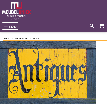
MENU
Home
>
Meubelshop
>
Antiek