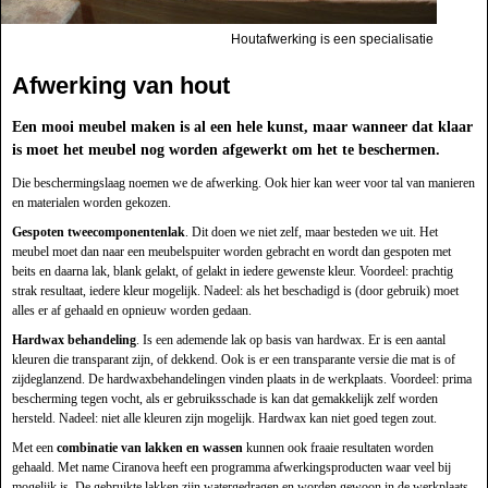
Houtafwerking is een specialisatie
Afwerking van hout
Een mooi meubel maken is al een hele kunst, maar wanneer dat klaar
is moet het meubel nog worden afgewerkt om het te beschermen.
Die beschermingslaag noemen we de afwerking. Ook hier kan weer voor tal van manieren
en materialen worden gekozen.
Gespoten tweecomponentenlak
. Dit doen we niet zelf, maar besteden we uit. Het
meubel moet dan naar een meubelspuiter worden gebracht en wordt dan gespoten met
beits en daarna lak, blank gelakt, of gelakt in iedere gewenste kleur. Voordeel: prachtig
strak resultaat, iedere kleur mogelijk. Nadeel: als het beschadigd is (door gebruik) moet
alles er af gehaald en opnieuw worden gedaan.
Hardwax behandeling
. Is een ademende lak op basis van hardwax. Er is een aantal
kleuren die transparant zijn, of dekkend. Ook is er een transparante versie die mat is of
zijdeglanzend. De hardwaxbehandelingen vinden plaats in de werkplaats. Voordeel: prima
bescherming tegen vocht, als er gebruiksschade is kan dat gemakkelijk zelf worden
hersteld. Nadeel: niet alle kleuren zijn mogelijk. Hardwax kan niet goed tegen zout.
Met een
combinatie van lakken en wassen
kunnen ook fraaie resultaten worden
gehaald. Met name Ciranova heeft een programma afwerkingsproducten waar veel bij
mogelijk is. De gebruikte lakken zijn watergedragen en worden gewoon in de werkplaats