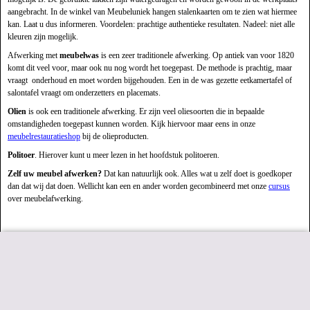
aangebracht. In de winkel van Meubeluniek hangen stalenkaarten om te zien wat hiermee
kan. Laat u dus informeren. Voordelen: prachtige authentieke resultaten. Nadeel: niet alle
kleuren zijn mogelijk.
Afwerking met
meubelwas
is een zeer traditionele afwerking. Op antiek van voor 1820
komt dit veel voor, maar ook nu nog wordt het toegepast. De methode is prachtig, maar
vraagt onderhoud en moet worden bijgehouden. Een in de was gezette eetkamertafel of
salontafel vraagt om onderzetters en placemats.
Olien
is ook een traditionele afwerking. Er zijn veel oliesoorten die in bepaalde
omstandigheden toegepast kunnen worden. Kijk hiervoor maar eens in onze
meubelrestauratieshop
bij de olieproducten.
Politoer
. Hierover kunt u meer lezen in het hoofdstuk politoeren.
Zelf uw meubel afwerken?
Dat kan natuurlijk ook. Alles wat u zelf doet is goedkoper
dan dat wij dat doen. Wellicht kan een en ander worden gecombineerd met onze
cursus
over meubelafwerking.
Meubeluniek, gaat het maken
Webwinkel gemaakt met
ShopFactory webwinkel
software.